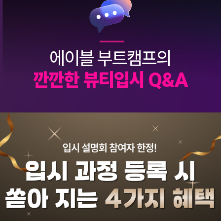
에이블 부트캠프의
깐
깐
한
뷰
티
입
시
Q
&
A