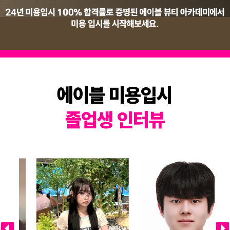
에이블 미용입시
졸
업
생
인
터
뷰