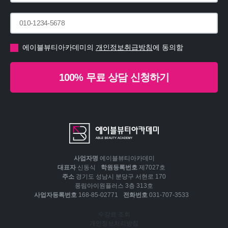
에이블뷰티아카데미의
개인정보취급방침
에 동의함
100% 무료 상담 신청하기
사업자명
에이블뷰티아카데미
대표자
신동식
학원등록번호
제7027호
주소
경기도 성남시 분당구 서현로 170
풍림아이원플러스 3층 313호
사업자등록번호
168-85-02771
전화번호
031-707-3533
수강료 조회
개인정보처리방침