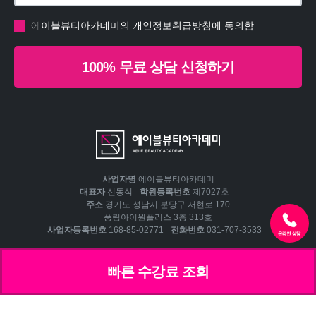
에이블뷰티아카데미의
개인정보취급방침
에 동의함
100% 무료 상담 신청하기
사업자명
에이블뷰티아카데미
대표자
신동식
학원등록번호
제7027호
주소
경기도 성남시 분당구 서현로 170
풍림아이원플러스 3층 313호
사업자등록번호
168-85-02771
전화번호
031-707-3533
수강료 조회
빠른 수강료 조회
개인정보처리방침
Copyright © Able Corp. All rights reserved.