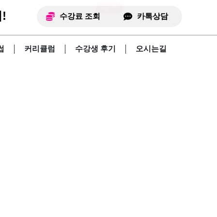
!
수강료 조회
카톡상담
썹
커리큘럼
수강생 후기
오시는길