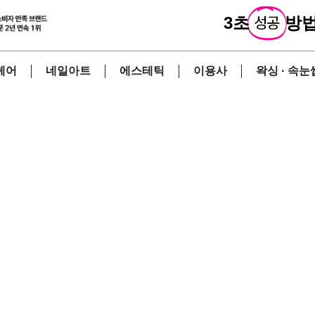
3초
성공
방법
헤어
네일아트
에스테틱
이용사
왁싱 · 속눈