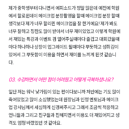
제가 중학생부터 다니면서 에피소드가 정말 많은데 예전에 학원
에서 할로윈데이 메이크업 분장촬영을 할때 메이크업 분장 할때
생각보다 제가 너무 할리퀸 메이크업을 잘 한거에요! 제가 봐도
너무 잘하고 칭찬도 많이 받아서 너무 재미있었고 이렇게 학원에
서 재밌는 특강과 이벤트 겸 열어주실때마다 즐겁고 대회갔을때
마다 하나하나 상장이 업그레이드 될때마다 뿌듯하고 성취감이
있어서 그 뿌듯함이 미용을 하면서 재미를 느끼게 된것 같습니
다.
03. 수강하면서 어떤 점이 어려웠고 어떻게 극복하셨나요?
일단 저는 워낙 낯가림이 있는 편이다보니까 처반에는 기도 많이
죽어있었고 많이 소심했었는데 원장님과 민정 멘토님과 메이크
업 강사님께서 세심하게 신경써주시고 그래서 조금씩 적응하고
언니들과 그리고 친구들과 친해지면서 미용도 더 재밌어지고 성
격도 엄청 바꼈었던 것 같아요.