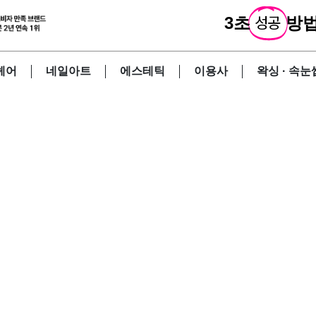
3초
성공
방법
헤어
네일아트
에스테틱
이용사
왁싱 · 속눈