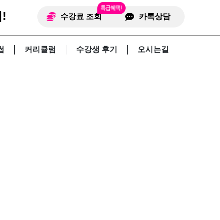
!
수강료 조회
카톡상담
썹
커리큘럼
수강생 후기
오시는길