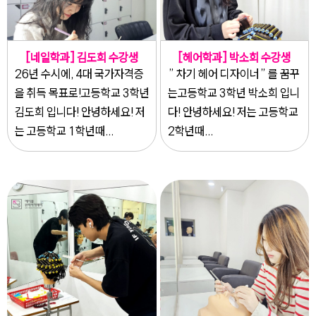
[네일학과] 김도희 수강생
[헤어학과] 박소희 수강생
26년 수시에, 4대 국가자격증
” 차기 헤어 디자이너” 를 꿈꾸
을 취득 목표로!고등학교 3학년
는고등학교 3학년 박소희 입니
김도희 입니다! 안녕하세요! 저
다! 안녕하세요! 저는 고등학교
는 고등학교 1학년때...
2학년때...