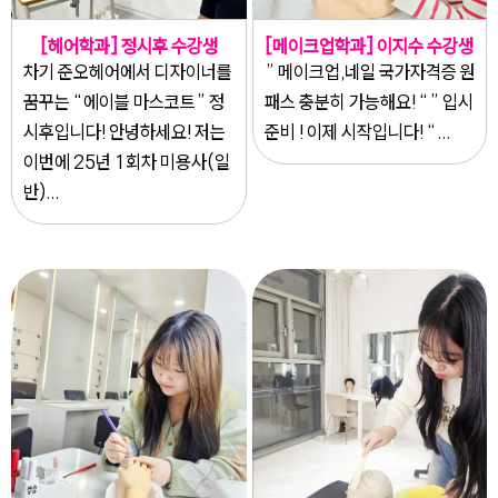
[헤어학과] 정시후 수강생
[메이크업학과] 이지수 수강생
차기 준오헤어에서 디자이너를
” 메이크업,네일 국가자격증 원
꿈꾸는 “에이블 마스코트” 정
패스 충분히 가능해요! “” 입시
시후입니다! 안녕하세요! 저는
준비 ! 이제 시작입니다! “...
이번에 25년 1회차 미용사(일
반)...