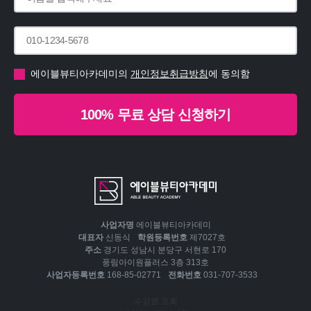
에이블뷰티아카데미의
개인정보취급방침
에 동의함
100% 무료 상담 신청하기
사업자명
에이블뷰티아카데미
대표자
신동식
학원등록번호
제7027호
주소
경기도 성남시 분당구 서현로 170
풍림아이원플러스 3층 313호
사업자등록번호
168-85-02771
전화번호
031-707-3533
수강료 조회