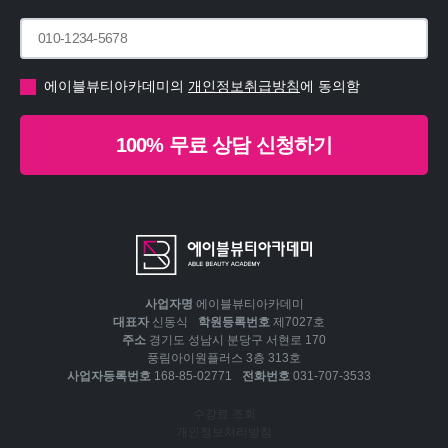
에이블뷰티아카데미의
개인정보취급방침
에 동의함
100% 무료 상담 신청하기
사업자명
에이블뷰티아카데미
대표자
신동식
학원등록번호
제7027호
주소
경기도 성남시 분당구 서현로 170
풍림아이원플러스 3층 313호
사업자등록번호
168-85-02771
전화번호
031-707-3533
수강료 조회
개인정보처리방침