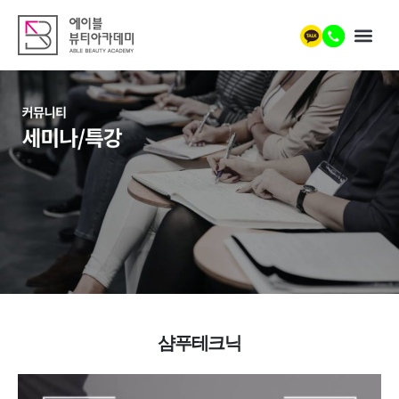
샴푸테크닉