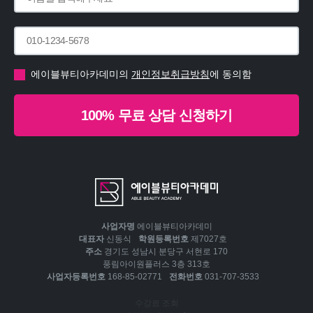
에이블뷰티아카데미의
개인정보취급방침
에 동의함
100% 무료 상담 신청하기
사업자명
에이블뷰티아카데미
대표자
신동식
학원등록번호
제7027호
주소
경기도 성남시 분당구 서현로 170
풍림아이원플러스 3층 313호
사업자등록번호
168-85-02771
전화번호
031-707-3533
수강료 조회