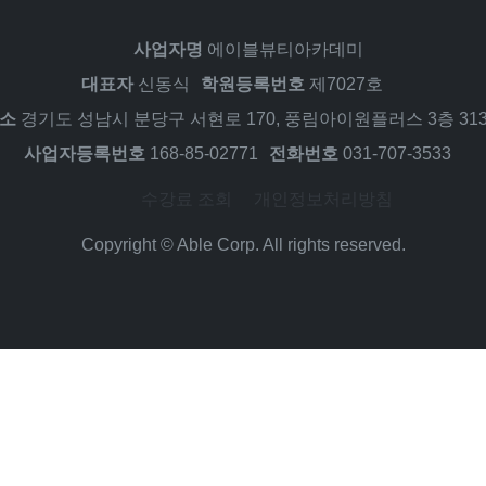
사업자명
에이블뷰티아카데미
대표자
신동식
학원등록번호
제7027호
소
경기도 성남시 분당구 서현로 170, 풍림아이원플러스 3층 31
사업자등록번호
168-85-02771
전화번호
031-707-3533
수강료 조회
개인정보처리방침
Copyright © Able Corp. All rights reserved.