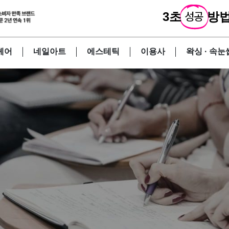
3초
성공
방법
헤어
네일아트
에스테틱
이용사
왁싱 · 속눈