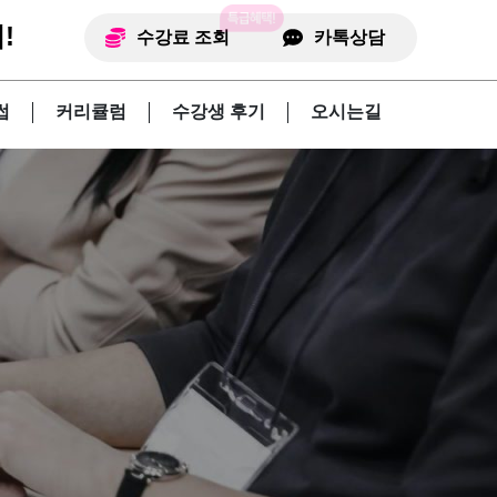
!
수강료 조회
카톡상담
썹
커리큘럼
수강생 후기
오시는길