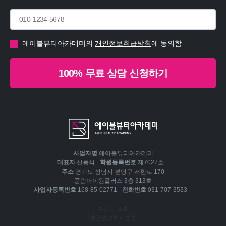
에이블뷰티아카데미의
개인정보취급방침
에 동의함
100% 무료 상담 신청하기
사업자명
에이블뷰티아카데미
대표자
신동식
학원등록번호
제7027호
주소
경기도 성남시 분당구 서현로 170
풍림아이원플러스 3층 313호
사업자등록번호
168-85-02771
전화번호
031-707-3533
수강료 조회
개인정보처리방침