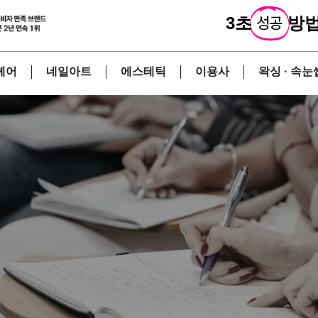
3초
성공
방법
헤어
네일아트
에스테틱
이용사
왁싱 · 속눈