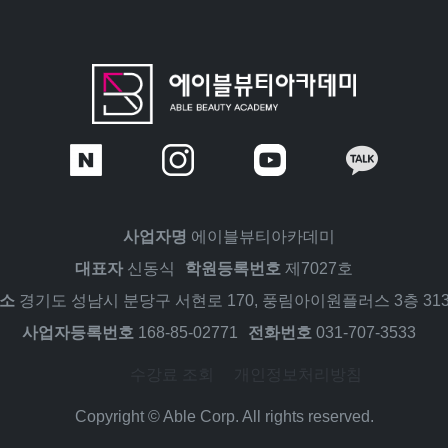
사업자명
에이블뷰티아카데미
대표자
신동식
학원등록번호
제7027호
소
경기도 성남시 분당구 서현로 170, 풍림아이원플러스 3층 31
사업자등록번호
168-85-02771
전화번호
031-707-3533
수강료 조회
개인정보처리방침
Copyright © Able Corp. All rights reserved.