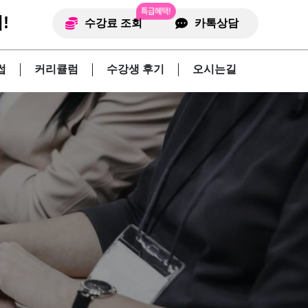
!
수강료 조회
카톡상담
썹
커리큘럼
수강생 후기
오시는길